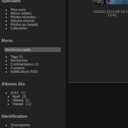
Spéciales
Plus vues
(34202) 2015-06-24 2
Mieux notées
13-42
Photos récentes
Albums récents
Photos au hasard
Calendrier
Menu
Tags
(0)
Recherche
Commentaires
(0)
À propos
Notifications RSS
Albums liés
2015
3
Noël
3
Ottawa
1
Hawaii
11
Identification
S'enregistrer