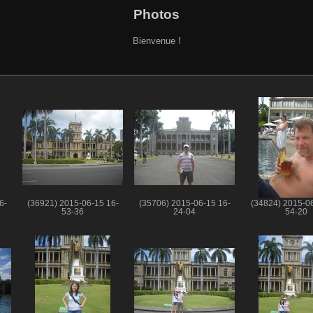
Photos
Bienvenue !
6-
(36921) 2015-06-15 16-
(35706) 2015-06-15 16-
(34824) 2015-06
53-36
24-04
54-20