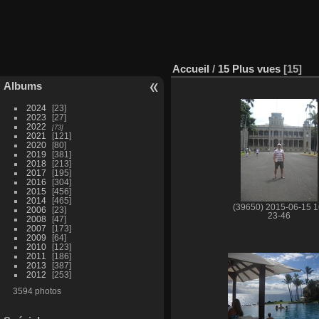
Accueil
/
15 Plus vues
15
Albums
2024
23
2023
27
2022
73
2021
121
2020
80
2019
381
2018
213
2017
195
2016
304
2015
456
2014
465
(39650) 2015-06-15 1
2006
23
23-46
2008
47
2007
173
2009
64
2010
123
2011
186
2013
387
2012
253
3594 photos