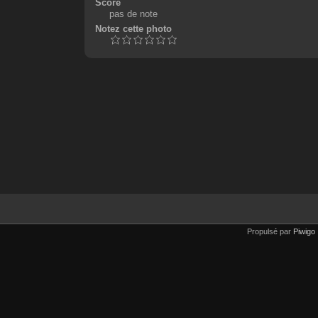
Score
pas de note
Notez cette photo
Propulsé par
Piwigo