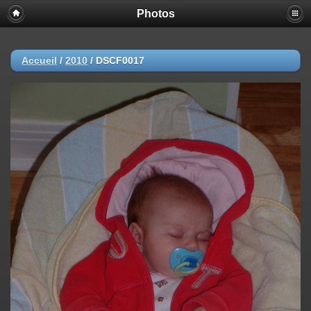
Photos
Accueil
/
2010
/
DSCF0017